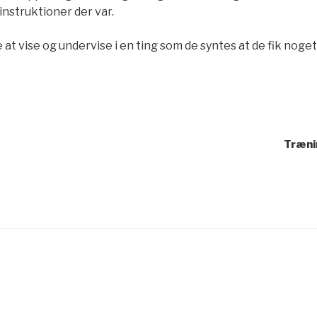
 instruktioner der var.
e at vise og undervise i en ting som de syntes at de fik noget 
gation
Trænin