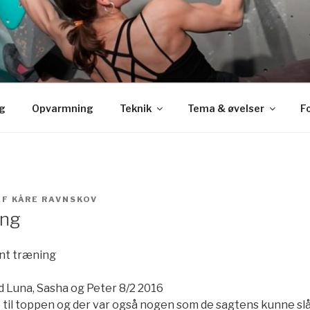
g
Opvarmning
Teknik
Tema & øvelser
F
AF
KÅRE RAVNSKOV
ing
ent træning
 Luna, Sasha og Peter 8/2 2016
p til toppen og der var også nogen som de sagtens kunne sl