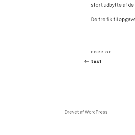
stort udbytte af de
De tre fik til opgav
Indlægsnavi
Forrige
FORRIGE
indlæg
test
Drevet af WordPress