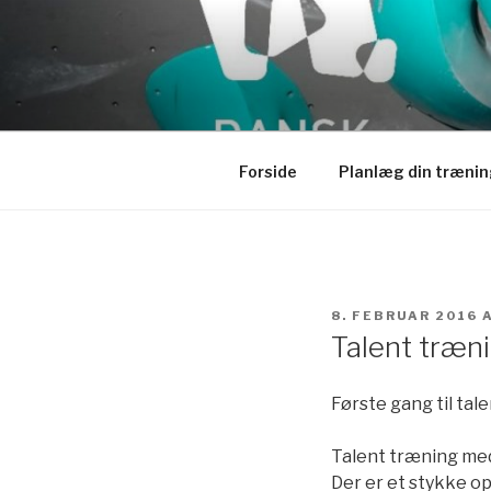
Videre
til
indhold
Forside
Planlæg din trænin
UDGIVET
8. FEBRUAR 2016
DEN
Talent træn
Første gang til tal
Talent træning med
Der er et stykke o