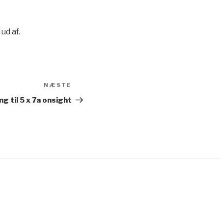
ud af.
NÆSTE
Næste
indlæg
g til 5 x 7a onsight