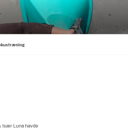
okustræning
å. Især Luna havde