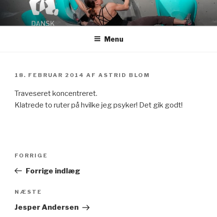
Videre
til
indhold
Menu
UDGIVET
18. FEBRUAR 2014
AF
ASTRID BLOM
DEN
Traveseret koncentreret.
Klatrede to ruter på hvilke jeg psyker! Det gik godt!
Indlægsnavigation
Forrige
FORRIGE
indlæg
Forrige indlæg
Næste
NÆSTE
indlæg
Jesper Andersen