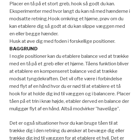
Placer en tå på et stort greb, hook så godt du kan.
Eksperimenter med hvor langt du kan nå med hænderne i
modsatte retning.Hook omkring et hjørne, prøv om du
kan etablere dig så godt at du kan slippe væggen med
en eller begge hænder.
Husk at øve dig med foden i forskellige positioner.
BAGGRUND
I nogle positioner kan du etablere balance ved at trække
med en tå på et greb eller et hjørne. Tåens funktion bliver
at etablere en kompenseret balance ved at trække
modsat tyngdekraften. Det vil ofte være i forbindelse
med flyt af en hånd hvor du er nød til at etablere et tå
hook for at holde dig ind til væggen og i balancere. Placer
tåen på et trin i knæ højde, etabler derved en balance der
muliggør flyt af en hånd. Altså modvirker ”havelåge”.
Det er også situationer hvor du kan bruge tåen til at
trække dig i den retning du ønsker at bevæge dig eller
trække dig ind til væggen for at etablere et hvil. Det er