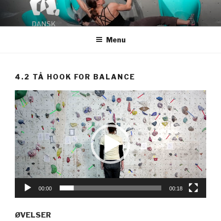
Videre
til
indhold
Menu
4.2 TÅ HOOK FOR BALANCE
Videoafspiller
00:00
00:18
ØVELSER