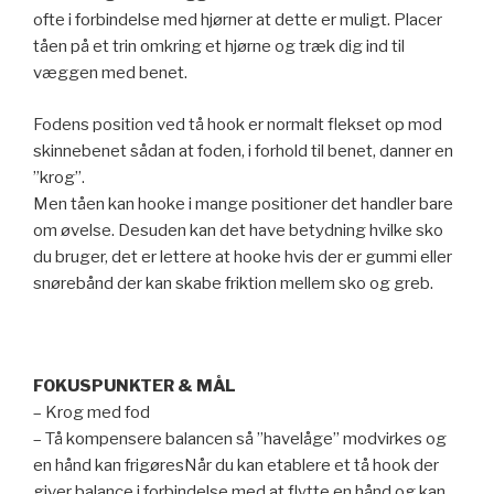
ofte i forbindelse med hjørner at dette er muligt. Placer
tåen på et trin omkring et hjørne og træk dig ind til
væggen med benet.
Fodens position ved tå hook er normalt flekset op mod
skinnebenet sådan at foden, i forhold til benet, danner en
”krog”.
Men tåen kan hooke i mange positioner det handler bare
om øvelse. Desuden kan det have betydning hvilke sko
du bruger, det er lettere at hooke hvis der er gummi eller
snørebånd der kan skabe friktion mellem sko og greb.
FOKUSPUNKTER & MÅL
– Krog med fod
– Tå kompensere balancen så ”havelåge” modvirkes og
en hånd kan frigøresNår du kan etablere et tå hook der
giver balance i forbindelse med at flytte en hånd og kan