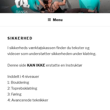
Videre
til
indhold
Menu
SIKKERHED
I sikkerheds værktøjskassen finder du tekster og
videoer som understøtter sikkerheden under klatring.
Denne side
KAN IKKE
erstatte en Instruktør
Inddelt i 4 niveauer
1: Bouldering
2: Toprebsklatring
3: Føring
4: Avancerede teknikker