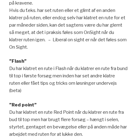
på kravene.
Hvis du f.eks. har set ruten eller et glimt af en anden
klatrer på ruten, eller endog selv har klatret en rute for et
par måneder siden, kan det sagtens være du har glemt
så meget, at det i praksis føles som OnSight når du
klatrer ruten igen. – Liberal on sight er når det føles som
On Sight.
”Flash”
Du har klatret en rute i Flash når du klatrer en rute fra bund
til top i første forsøg men inden har set andre klatre
ruten eller fået tips og tricks om løsninger undervejs
(beta)
”Red point”
Du har klatret en rute Red Point når du klatrer en rute fra
bud til top men har brugt flere forsøg – hængt i selen,
styrtet, gentaget en bevægelse eller på anden måde har
arbejdet med ruten for at lukke den.