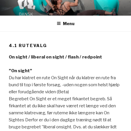
Videre
til
indhold
Menu
4.1 RUTEVALG
On sight / liberal on sight / flash / redpoint
”On sight”
Du har klatret en rute On Sight når du klatrer en rute fra
bund til top i første forsøg, -uden nogen som helst hjælp
eller forudgående viden (Beta)
Begrebet On Sight er et meget firkantet begreb. Så
firkantet at du ikke skal have været ret længe ved den
samme klatrevæg, før ruterne ikke længere kan On
Sightes Derfor er du i den daglige træning nødt til at
bruge begrebet ”liberal onsight. Dvs. at du slækker lidt